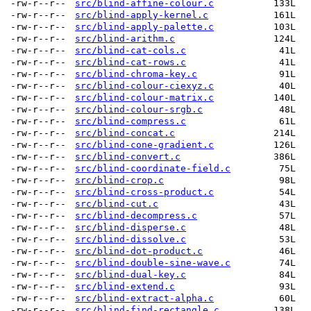
-rw-r--r--
src/blind-affine-colour.c
133L
-rw-r--r--
src/blind-apply-kernel.c
161L
-rw-r--r--
src/blind-apply-palette.c
103L
-rw-r--r--
src/blind-arithm.c
124L
-rw-r--r--
src/blind-cat-cols.c
41L
-rw-r--r--
src/blind-cat-rows.c
41L
-rw-r--r--
src/blind-chroma-key.c
91L
-rw-r--r--
src/blind-colour-ciexyz.c
40L
-rw-r--r--
src/blind-colour-matrix.c
140L
-rw-r--r--
src/blind-colour-srgb.c
48L
-rw-r--r--
src/blind-compress.c
61L
-rw-r--r--
src/blind-concat.c
214L
-rw-r--r--
src/blind-cone-gradient.c
126L
-rw-r--r--
src/blind-convert.c
386L
-rw-r--r--
src/blind-coordinate-field.c
75L
-rw-r--r--
src/blind-crop.c
98L
-rw-r--r--
src/blind-cross-product.c
54L
-rw-r--r--
src/blind-cut.c
43L
-rw-r--r--
src/blind-decompress.c
57L
-rw-r--r--
src/blind-disperse.c
48L
-rw-r--r--
src/blind-dissolve.c
53L
-rw-r--r--
src/blind-dot-product.c
46L
-rw-r--r--
src/blind-double-sine-wave.c
74L
-rw-r--r--
src/blind-dual-key.c
84L
-rw-r--r--
src/blind-extend.c
93L
-rw-r--r--
src/blind-extract-alpha.c
60L
-rw-r--r--
src/blind-find-rectangle.c
138L