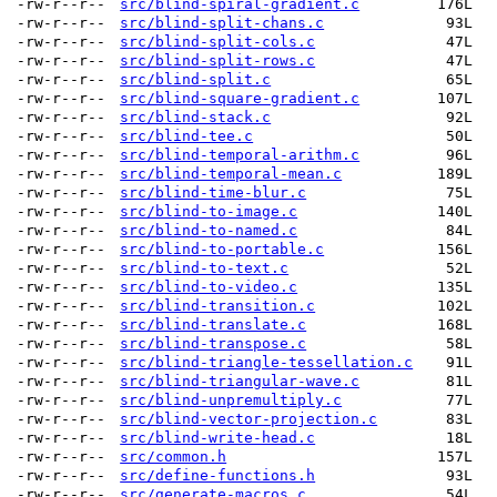
-rw-r--r--
src/blind-spiral-gradient.c
176L
-rw-r--r--
src/blind-split-chans.c
93L
-rw-r--r--
src/blind-split-cols.c
47L
-rw-r--r--
src/blind-split-rows.c
47L
-rw-r--r--
src/blind-split.c
65L
-rw-r--r--
src/blind-square-gradient.c
107L
-rw-r--r--
src/blind-stack.c
92L
-rw-r--r--
src/blind-tee.c
50L
-rw-r--r--
src/blind-temporal-arithm.c
96L
-rw-r--r--
src/blind-temporal-mean.c
189L
-rw-r--r--
src/blind-time-blur.c
75L
-rw-r--r--
src/blind-to-image.c
140L
-rw-r--r--
src/blind-to-named.c
84L
-rw-r--r--
src/blind-to-portable.c
156L
-rw-r--r--
src/blind-to-text.c
52L
-rw-r--r--
src/blind-to-video.c
135L
-rw-r--r--
src/blind-transition.c
102L
-rw-r--r--
src/blind-translate.c
168L
-rw-r--r--
src/blind-transpose.c
58L
-rw-r--r--
src/blind-triangle-tessellation.c
91L
-rw-r--r--
src/blind-triangular-wave.c
81L
-rw-r--r--
src/blind-unpremultiply.c
77L
-rw-r--r--
src/blind-vector-projection.c
83L
-rw-r--r--
src/blind-write-head.c
18L
-rw-r--r--
src/common.h
157L
-rw-r--r--
src/define-functions.h
93L
-rw-r--r--
src/generate-macros.c
54L