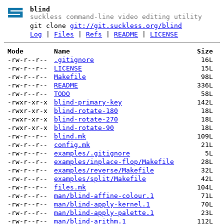
blind
suckless command-line video editing utility
git clone
git://git.suckless.org/blind
Log
|
Files
|
Refs
|
README
|
LICENSE
Mode
Name
Size
-rw-r--r--
.gitignore
16L
-rw-r--r--
LICENSE
15L
-rw-r--r--
Makefile
98L
-rw-r--r--
README
336L
-rw-r--r--
TODO
58L
-rwxr-xr-x
blind-primary-key
142L
-rwxr-xr-x
blind-rotate-180
18L
-rwxr-xr-x
blind-rotate-270
18L
-rwxr-xr-x
blind-rotate-90
18L
-rw-r--r--
blind.mk
109L
-rw-r--r--
config.mk
21L
-rw-r--r--
examples/.gitignore
5L
-rw-r--r--
examples/inplace-flop/Makefile
28L
-rw-r--r--
examples/reverse/Makefile
32L
-rw-r--r--
examples/split/Makefile
42L
-rw-r--r--
files.mk
104L
-rw-r--r--
man/blind-affine-colour.1
71L
-rw-r--r--
man/blind-apply-kernel.1
70L
-rw-r--r--
man/blind-apply-palette.1
23L
-rw-r--r--
man/blind-arithm.1
112L