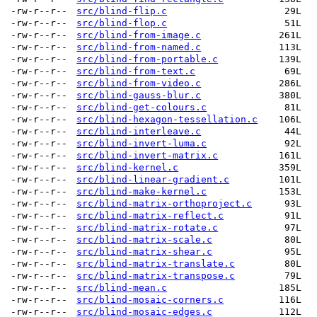
-rw-r--r--
src/blind-flip.c
29L
-rw-r--r--
src/blind-flop.c
51L
-rw-r--r--
src/blind-from-image.c
261L
-rw-r--r--
src/blind-from-named.c
113L
-rw-r--r--
src/blind-from-portable.c
139L
-rw-r--r--
src/blind-from-text.c
69L
-rw-r--r--
src/blind-from-video.c
286L
-rw-r--r--
src/blind-gauss-blur.c
380L
-rw-r--r--
src/blind-get-colours.c
81L
-rw-r--r--
src/blind-hexagon-tessellation.c
106L
-rw-r--r--
src/blind-interleave.c
44L
-rw-r--r--
src/blind-invert-luma.c
92L
-rw-r--r--
src/blind-invert-matrix.c
161L
-rw-r--r--
src/blind-kernel.c
359L
-rw-r--r--
src/blind-linear-gradient.c
101L
-rw-r--r--
src/blind-make-kernel.c
153L
-rw-r--r--
src/blind-matrix-orthoproject.c
93L
-rw-r--r--
src/blind-matrix-reflect.c
91L
-rw-r--r--
src/blind-matrix-rotate.c
97L
-rw-r--r--
src/blind-matrix-scale.c
80L
-rw-r--r--
src/blind-matrix-shear.c
95L
-rw-r--r--
src/blind-matrix-translate.c
80L
-rw-r--r--
src/blind-matrix-transpose.c
79L
-rw-r--r--
src/blind-mean.c
185L
-rw-r--r--
src/blind-mosaic-corners.c
116L
-rw-r--r--
src/blind-mosaic-edges.c
112L