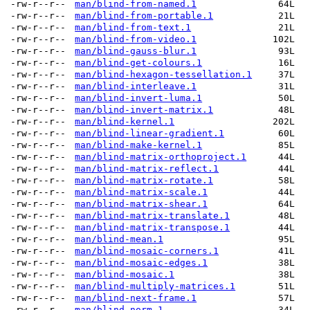
-rw-r--r--
man/blind-from-named.1
64L
-rw-r--r--
man/blind-from-portable.1
21L
-rw-r--r--
man/blind-from-text.1
21L
-rw-r--r--
man/blind-from-video.1
102L
-rw-r--r--
man/blind-gauss-blur.1
93L
-rw-r--r--
man/blind-get-colours.1
16L
-rw-r--r--
man/blind-hexagon-tessellation.1
37L
-rw-r--r--
man/blind-interleave.1
31L
-rw-r--r--
man/blind-invert-luma.1
50L
-rw-r--r--
man/blind-invert-matrix.1
48L
-rw-r--r--
man/blind-kernel.1
202L
-rw-r--r--
man/blind-linear-gradient.1
60L
-rw-r--r--
man/blind-make-kernel.1
85L
-rw-r--r--
man/blind-matrix-orthoproject.1
44L
-rw-r--r--
man/blind-matrix-reflect.1
44L
-rw-r--r--
man/blind-matrix-rotate.1
58L
-rw-r--r--
man/blind-matrix-scale.1
44L
-rw-r--r--
man/blind-matrix-shear.1
64L
-rw-r--r--
man/blind-matrix-translate.1
48L
-rw-r--r--
man/blind-matrix-transpose.1
44L
-rw-r--r--
man/blind-mean.1
95L
-rw-r--r--
man/blind-mosaic-corners.1
41L
-rw-r--r--
man/blind-mosaic-edges.1
38L
-rw-r--r--
man/blind-mosaic.1
38L
-rw-r--r--
man/blind-multiply-matrices.1
51L
-rw-r--r--
man/blind-next-frame.1
57L
-rw-r--r--
man/blind-norm.1
34L