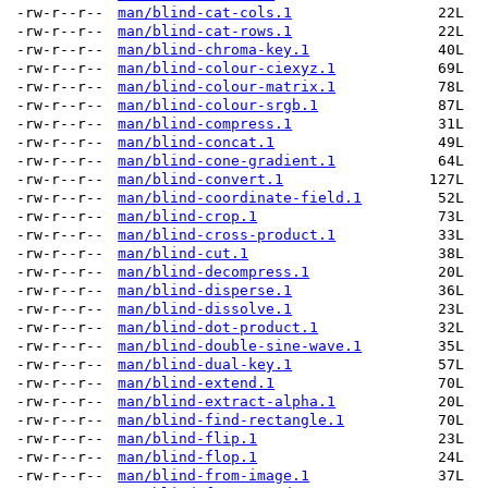
-rw-r--r--
man/blind-cat-cols.1
22L
-rw-r--r--
man/blind-cat-rows.1
22L
-rw-r--r--
man/blind-chroma-key.1
40L
-rw-r--r--
man/blind-colour-ciexyz.1
69L
-rw-r--r--
man/blind-colour-matrix.1
78L
-rw-r--r--
man/blind-colour-srgb.1
87L
-rw-r--r--
man/blind-compress.1
31L
-rw-r--r--
man/blind-concat.1
49L
-rw-r--r--
man/blind-cone-gradient.1
64L
-rw-r--r--
man/blind-convert.1
127L
-rw-r--r--
man/blind-coordinate-field.1
52L
-rw-r--r--
man/blind-crop.1
73L
-rw-r--r--
man/blind-cross-product.1
33L
-rw-r--r--
man/blind-cut.1
38L
-rw-r--r--
man/blind-decompress.1
20L
-rw-r--r--
man/blind-disperse.1
36L
-rw-r--r--
man/blind-dissolve.1
23L
-rw-r--r--
man/blind-dot-product.1
32L
-rw-r--r--
man/blind-double-sine-wave.1
35L
-rw-r--r--
man/blind-dual-key.1
57L
-rw-r--r--
man/blind-extend.1
70L
-rw-r--r--
man/blind-extract-alpha.1
20L
-rw-r--r--
man/blind-find-rectangle.1
70L
-rw-r--r--
man/blind-flip.1
23L
-rw-r--r--
man/blind-flop.1
24L
-rw-r--r--
man/blind-from-image.1
37L