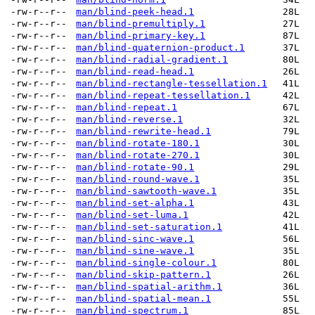
-rw-r--r--
man/blind-peek-head.1
28L
-rw-r--r--
man/blind-premultiply.1
27L
-rw-r--r--
man/blind-primary-key.1
87L
-rw-r--r--
man/blind-quaternion-product.1
37L
-rw-r--r--
man/blind-radial-gradient.1
80L
-rw-r--r--
man/blind-read-head.1
26L
-rw-r--r--
man/blind-rectangle-tessellation.1
41L
-rw-r--r--
man/blind-repeat-tessellation.1
42L
-rw-r--r--
man/blind-repeat.1
67L
-rw-r--r--
man/blind-reverse.1
32L
-rw-r--r--
man/blind-rewrite-head.1
79L
-rw-r--r--
man/blind-rotate-180.1
30L
-rw-r--r--
man/blind-rotate-270.1
30L
-rw-r--r--
man/blind-rotate-90.1
29L
-rw-r--r--
man/blind-round-wave.1
35L
-rw-r--r--
man/blind-sawtooth-wave.1
35L
-rw-r--r--
man/blind-set-alpha.1
43L
-rw-r--r--
man/blind-set-luma.1
42L
-rw-r--r--
man/blind-set-saturation.1
41L
-rw-r--r--
man/blind-sinc-wave.1
56L
-rw-r--r--
man/blind-sine-wave.1
35L
-rw-r--r--
man/blind-single-colour.1
80L
-rw-r--r--
man/blind-skip-pattern.1
26L
-rw-r--r--
man/blind-spatial-arithm.1
36L
-rw-r--r--
man/blind-spatial-mean.1
55L
-rw-r--r--
man/blind-spectrum.1
85L