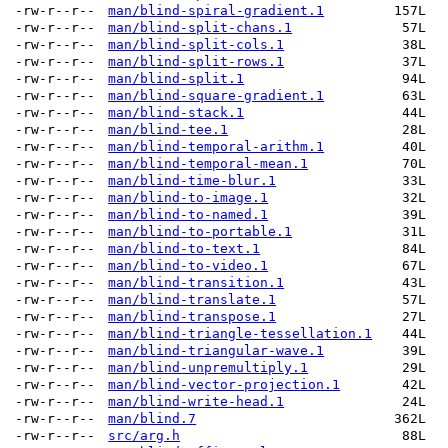
-rw-r--r--
man/blind-spiral-gradient.1
157L
-rw-r--r--
man/blind-split-chans.1
57L
-rw-r--r--
man/blind-split-cols.1
38L
-rw-r--r--
man/blind-split-rows.1
37L
-rw-r--r--
man/blind-split.1
94L
-rw-r--r--
man/blind-square-gradient.1
63L
-rw-r--r--
man/blind-stack.1
44L
-rw-r--r--
man/blind-tee.1
28L
-rw-r--r--
man/blind-temporal-arithm.1
40L
-rw-r--r--
man/blind-temporal-mean.1
70L
-rw-r--r--
man/blind-time-blur.1
33L
-rw-r--r--
man/blind-to-image.1
32L
-rw-r--r--
man/blind-to-named.1
39L
-rw-r--r--
man/blind-to-portable.1
31L
-rw-r--r--
man/blind-to-text.1
84L
-rw-r--r--
man/blind-to-video.1
67L
-rw-r--r--
man/blind-transition.1
43L
-rw-r--r--
man/blind-translate.1
57L
-rw-r--r--
man/blind-transpose.1
27L
-rw-r--r--
man/blind-triangle-tessellation.1
44L
-rw-r--r--
man/blind-triangular-wave.1
39L
-rw-r--r--
man/blind-unpremultiply.1
29L
-rw-r--r--
man/blind-vector-projection.1
42L
-rw-r--r--
man/blind-write-head.1
24L
-rw-r--r--
man/blind.7
362L
-rw-r--r--
src/arg.h
88L