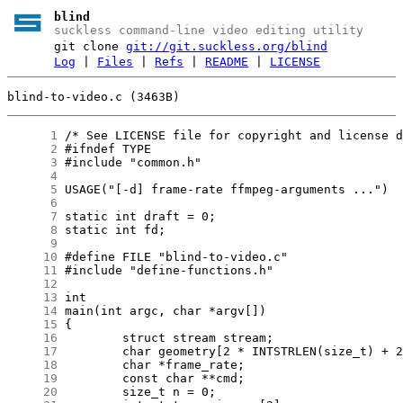
blind
suckless command-line video editing utility
git clone
git://git.suckless.org/blind
Log
|
Files
|
Refs
|
README
|
LICENSE
blind-to-video.c (3463B)
      1
      2
      3
      4
      5
      6
      7
      8
      9
     10
     11
     12
     13
     14
     15
     16
     17
     18
     19
     20