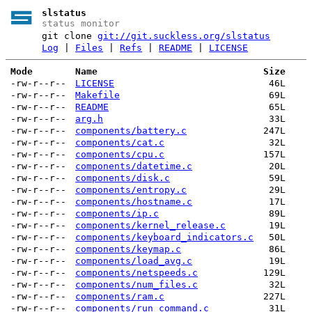
slstatus
status monitor
git clone
git://git.suckless.org/slstatus
Log
|
Files
|
Refs
|
README
|
LICENSE
Mode
Name
Size
-rw-r--r--
LICENSE
46L
-rw-r--r--
Makefile
69L
-rw-r--r--
README
65L
-rw-r--r--
arg.h
33L
-rw-r--r--
components/battery.c
247L
-rw-r--r--
components/cat.c
32L
-rw-r--r--
components/cpu.c
157L
-rw-r--r--
components/datetime.c
20L
-rw-r--r--
components/disk.c
59L
-rw-r--r--
components/entropy.c
29L
-rw-r--r--
components/hostname.c
17L
-rw-r--r--
components/ip.c
89L
-rw-r--r--
components/kernel_release.c
19L
-rw-r--r--
components/keyboard_indicators.c
50L
-rw-r--r--
components/keymap.c
86L
-rw-r--r--
components/load_avg.c
19L
-rw-r--r--
components/netspeeds.c
129L
-rw-r--r--
components/num_files.c
32L
-rw-r--r--
components/ram.c
227L
-rw-r--r--
components/run_command.c
31L