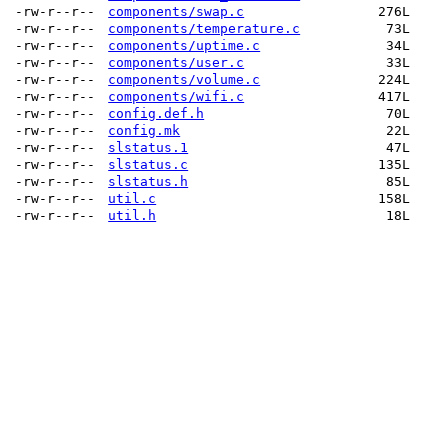
-rw-r--r--
components/swap.c
276L
-rw-r--r--
components/temperature.c
73L
-rw-r--r--
components/uptime.c
34L
-rw-r--r--
components/user.c
33L
-rw-r--r--
components/volume.c
224L
-rw-r--r--
components/wifi.c
417L
-rw-r--r--
config.def.h
70L
-rw-r--r--
config.mk
22L
-rw-r--r--
slstatus.1
47L
-rw-r--r--
slstatus.c
135L
-rw-r--r--
slstatus.h
85L
-rw-r--r--
util.c
158L
-rw-r--r--
util.h
18L