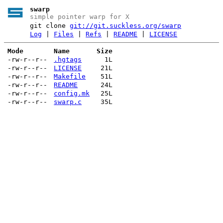
swarp
simple pointer warp for X
git clone
git://git.suckless.org/swarp
Log
|
Files
|
Refs
|
README
|
LICENSE
Mode
Name
Size
-rw-r--r--
.hgtags
1L
-rw-r--r--
LICENSE
21L
-rw-r--r--
Makefile
51L
-rw-r--r--
README
24L
-rw-r--r--
config.mk
25L
-rw-r--r--
swarp.c
35L