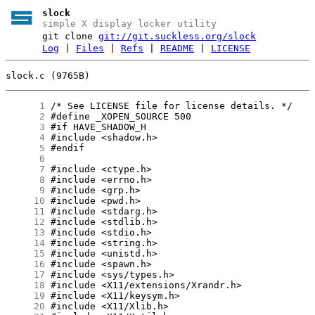
slock
simple X display locker utility
git clone
git://git.suckless.org/slock
Log
|
Files
|
Refs
|
README
|
LICENSE
slock.c (9765B)
      1
      2
      3
      4
      5
      6
      7
      8
      9
     10
     11
     12
     13
     14
     15
     16
     17
     18
     19
     20