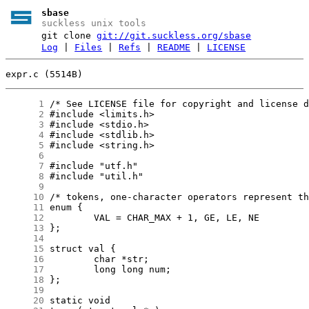
sbase
suckless unix tools
git clone
git://git.suckless.org/sbase
Log
|
Files
|
Refs
|
README
|
LICENSE
expr.c (5514B)
      1
      2
      3
      4
      5
      6
      7
      8
      9
     10
     11
     12
     13
     14
     15
     16
     17
     18
     19
     20