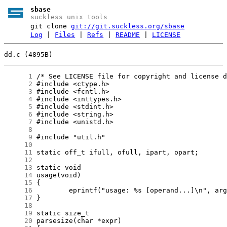
sbase
suckless unix tools
git clone
git://git.suckless.org/sbase
Log
|
Files
|
Refs
|
README
|
LICENSE
dd.c (4895B)
      1
      2
      3
      4
      5
      6
      7
      8
      9
     10
     11
     12
     13
     14
     15
     16
     17
     18
     19
     20