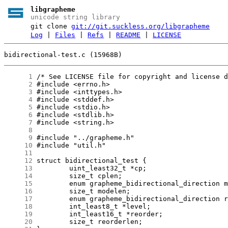
libgrapheme
unicode string library
git clone
git://git.suckless.org/libgrapheme
Log
|
Files
|
Refs
|
README
|
LICENSE
bidirectional-test.c (15968B)
      1
      2
      3
      4
      5
      6
      7
      8
      9
     10
     11
     12
     13
     14
     15
     16
     17
     18
     19
     20