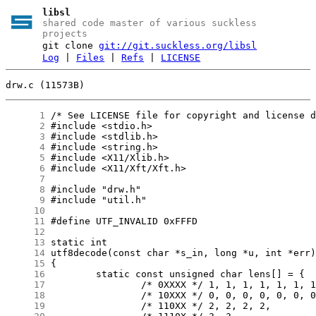
libsl
shared code master of various suckless
projects
git clone
git://git.suckless.org/libsl
Log
|
Files
|
Refs
|
LICENSE
drw.c (11573B)
      1
      2
      3
      4
      5
      6
      7
      8
      9
     10
     11
     12
     13
     14
     15
     16
     17
     18
     19